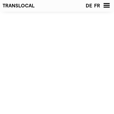
TRANSLOCAL
DE
FR
Startseite
News
Projekte
Liste
Galerie
Architekten
Kontakt
Geschäftsleitung
Team
Offene Stellen
Publikationen
Preise &
Auszeichnungen
Jury