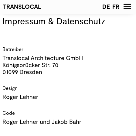
TRANSLOCAL
DE
FR
Impressum & Datenschutz
Startseite
News
Projekte
Liste
Galerie
Betreiber
Translocal Architecture GmbH
Architekten
Kontakt
Königsbrücker Str. 70
Geschäftsleitung
01099 Dresden
Team
Offene Stellen
Design
Roger Lehner
Publikationen
Preise &
Code
Auszeichnungen
Roger Lehner
und Jakob Bahr
Jury