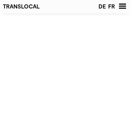
TRANSLOCAL
DE
FR
Accueil
Nouvelles
Projets
Liste
Galerie
Architectes
Contact
Associés
Équipe
Postes vacants
Publications
Prix et distinctions
Jury
Impressum et