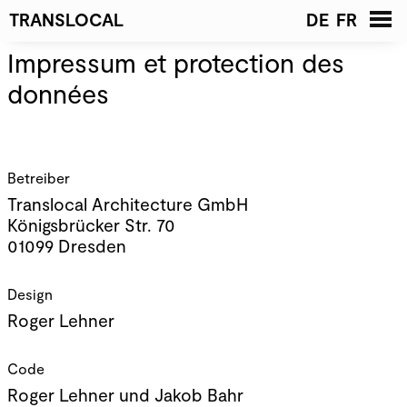
TRANSLOCAL
DE
FR
Impressum et protection des
Accueil
Nouvelles
données
Projets
Liste
Galerie
Architectes
Contact
Betreiber
Associés
Translocal Architecture GmbH
Königsbrücker Str. 70
Équipe
01099 Dresden
Postes vacants
Publications
Design
Prix et distinctions
Roger Lehner
Jury
Code
Impressum et
Roger Lehner
und Jakob Bahr