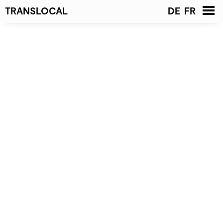
TRANSLOCAL
DE
FR
Startseite
News
Projekte
Liste
Galerie
Architekten
Kontakt
Geschäftsleitung
Team
Offene Stellen
Publikationen
Preise &
Auszeichnungen
Jury