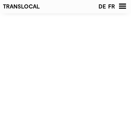
TRANSLOCAL
DE
FR
Startseite
News
Projekte
Liste
Galerie
Architekten
Kontakt
Geschäftsleitung
Team
Offene Stellen
Publikationen
Preise &
Auszeichnungen
Jury